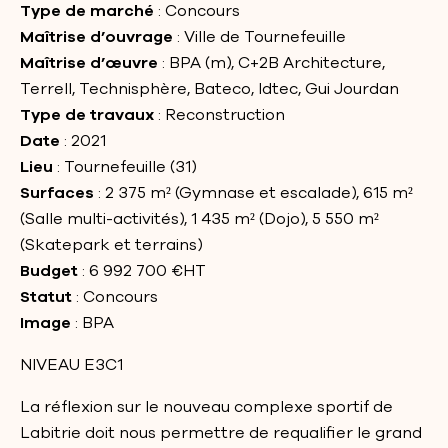
Type de marché
: Concours
Maîtrise d’ouvrage
: Ville de Tournefeuille
Maîtrise d’œuvre
: BPA (m), C+2B Architecture,
Terrell, Technisphère, Bateco, Idtec, Gui Jourdan
Type de travaux
: Reconstruction
Date
: 2021
Lieu
: Tournefeuille (31)
Surfaces
: 2 375 m² (Gymnase et escalade), 615 m²
(Salle multi-activités), 1 435 m² (Dojo), 5 550 m²
(Skatepark et terrains)
Budget
: 6 992 700 €HT
Statut
: Concours
Image
: BPA
NIVEAU E3C1
La réflexion sur le nouveau complexe sportif de
Labitrie doit nous permettre de requalifier le grand