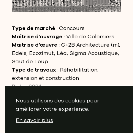
Type de marché
: Concours
Maîtrise d’ouvrage
: Ville de Colomiers
Maîtrise d’œuvre
: C+2B Architecture (m),
Edeis, Ecozimut, Léa, Sigma Acoustique,
Saut de Loup
Type de travaux
: Réhabilitation,
extension et construction
Date
: 2024
Lieu
: Colomiers (31)
Nous utilisons des cookies pour
Surface
: 450 m²
améliorer votre expérience.
Budget
: 1 000 000 €HT
Statut
: Livré
En savoir plus
Image
: C+2B