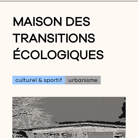
MAISON DES
TRANSITIONS
ÉCOLOGIQUES
culturel & sportif
urbanisme
_*,__<<:/<////</<<</<</:<</<<<<<<</</<///<<</:/:<<<<//<<<<<<<<<<<<<<<<<<<<<<<<<<<<<<<<<<<<<<<<<<<<<<<<<<<<<<<<<<<<<<<<<<<<<<<<<<<<<<<<<<<<<<<<<<<<<>>>>>>>>>>>>>>>>>>>>>>>>>>>>>>>>>>>>>>>>>>>>>>>>>>>>>>>>>>>>>>>>>>>>>>>>>>>>>>>>>>>>>>>
--_-,/</><<<<///<><>/<://</<<<<<//:/://:/://<//<<<<//</<<<<<<<<<<<<<<<<<<<<<<<<<<<<<<<<<<<<<<<<<<<<<<<<<<<<<<<<<<<<<<<<<<<<<<<<<<<<<<<<<<<<<<<<<<<<>>>>>>>>>>>>>>>>>>>>>>>>>>>>>>>>>>>>>>>>+>>>>>>>>>>>>>>>>>>>>>>>>>>>>>>>>>>>>>>>>>>>>>>
-_,*_*,/<></:::,/<<<::/<<///<<<<:,,:://:/:</<:/:::::////<<<<<<<<<<<<<<<<<<<<<<<<<<<<<<<<<<<<<<<<<<<<<<<<<<<<<<<<<<<<<<<<<<<<<<<<<<<<<<<<<<<<<<<<<<><>>>>>>>>>>>>>>>>>>>>>>>>>>>>>>>>>>>>+++++>>>>>>>>>>>>>>>>>>>>>>>>>>>>>>>>>>>>>>>>>>>>>
,:/:/:,*______********/</::://:,*:/:///</::/<,:::<<<<<<<<<<<<<<<<<<<<<<<<<<<<<<<<<<<<<<<<<<<<<<<<<<<<<<<<<<<<<<<<<<<<<<<<<<<<<<<<<<<<<<<<<<<<<<<<<><>>>>>>>>>>>>>>>>>>>>>>>>>>>>>>>>>>>++++>>>>>>>>>>>>>>>>>>>>>>>>>>>>>>>>>>>>>>>>>>>>>>>
*::/*/><<://////<></</,,:,,*:::,:/,:<<<<<<<<://:///<<<<<<<<<<<<<<<<<<<<<<<<<<<<<<<<<<<<<<<<<<<<<<<<<<<<<<<<<<<<<<<<<<<<<<<<<<<<<<<<<<<<<<<<<<<<<<<>>>>>>>>>>>>>>>>>>>>>>>>>>>>>>>>>>>>++++>>>>>>>>>>>>>>>>>>>>>>>>>>>>>>>>>>>>>>>>>>>>>>>>
*/:,,::/::,,,,:///<//::::,,,::,:::/,:<<<<:,,/</<<<<<<<<<<<<<<<<<<<<<<<<<<<<<<<<<<<<<<<<<<<<<<<<<<<<<<<<<<<<<<<<<<<<<<<<<<<<<<<<<<<<<<<<<<<<<<<<<<<<>>>>>>>>>>>>>>>>>>>>>>>>>>>>>>>>>>>++++>>>>>>>>>>>>>>>>>>>>>>>>>>>>>>>>>>>>>>>>>>>>>>>>
,//<<</:,::/</::/::::,,,:,///:,:,:/,:::::,,//<<<<<<<<<<<<<<<<<<<<<<<<<<<<<<<<<<<<<<<<<<<<<<<<<<<<<<<<<<<<<<<<<<<<<<<<<<<<<<<<<<<<<<<<<<<<<<<<<<<<<<>>>>>>>>>>>>>>>>>>>>>>>>>>>>>>>>>>>++>>>>>>>>>>>>>>>>>>>>>>>>>>>>>>>>>>>>>>>>>>>>>>>>>>
<</>+><>/:/>></:/:/:,//:::///::,,*,,*:/:::/<:<<<<<<<<<<<<<<<<<<<<<<<<<<<<<<<<<<<<<<<<<<<<<<<<<<<<<<<<<<<<<<<<<<<<<<<<<<<<<<<<<<<<<<<<<<<<<<<<<<<<<<>>>>>>>>>>>>>>>>>>>>>>>>>>>>>>>>>>>++>>>>>>>>>>>>>>>>>>>>>>>>>>>>>>>>>>>>>>>>>>>>>>>>>>
///<>><<://<<</:</::::::://,,*,:::,,,,,*/,:::/<<<<<<<<<<<<<<<<<<<<<<<<<<<<<<<<<<<<<<<<<<<<<<<<<<<<<<<<<<<<<<<<<<<<<<<<<<<<<<<<<<<<<<<<<<<<<<<<<<<<<>>>>>>>>>>>>>>>>>>>>>>>>>>>>>>>>>>>++++>>>>>>>>++>>>>>>>>>>>>>>>>>>>>>>>>>>>>>>>>>>>>>>
,,,:///,,:,,::,,:,,://://::::/<<</,//::::,:/:<<<<<<<<<<<<<<<<<<<<<<<<<<<<<<<<<<<<<<<<<<<<<<<<<<<<<<<<<<<<<<<<<<<<<<<<<<<<<<<<<<<<<<<<<<<<<<<<<<<<<<>>>>>>>>>>>>>>>>>>>>>>>>>>>>>>>>>>>+>>>>>>>>>>+++>>>>>>>>>>>>>>>>>>>>>>>>>>>>>>>>>>>>>>
-__________*******,:,,,,::::/:::::://<<<<//<<<<<<<<<<<<<<<<<<<<<<<<<<<<<<<<<<<<<<<<<<<<<<<<<<<<<<<<<<<<<<<<<<<<<<<<<<<<<<<<<<<<<<<<<<<<<<<<<<<<<<<<>>>>>>>>>>>>>>>>>>>>>>>>>>>>>>>>>>>>>>>>>>>>>+++++>>>>>>>>>>>>>>>>>>>>>>>>>>>>>>>>>>>>>
*>>><,_,,***__*___***_****,,,::,:/<//<<><<<<<<<<<<<<<<<<<<<<<<<<<<<<<<<<<<<<<<<<<<<<<<<<<<<<<<<<<<<<<<<<<<<<<<<<<<<<<<<<<<<<<<<<<<<<<<<<<<<<<<<<<<>>>>>>>>>>>>>>>>>>>>>>>>>>>>>>>>>>>>>>>>>>>>>++++++>>>>>>>>>>>>>>>>>>>>>>>>>>>>>>>>>>>>>
:<<//,*****:><:,*:,,***_,::///<<::<<<</<<<<<<<<<<<<<<//<<<<<<<<<<<<<<<<<<<<<<<<<<<<<<<<<<<<<<<<<<<<<<<<<<<<<<<<<<<<<<<<<<<<<<<<<<<<<<<<<<<<<<<<<<<<>>>>>>>>>>>>>>>>>>>>>>>>>>>>>>>>>>>>>>>>>>>+++++++>>>>>>>>>>>>>>>>>>>>>>>>>>>>>>>>>>>>>
,,::,,/<,*:::///::</:,:*,:://///</:/<///<<<<<<<<<<<<//<<<<<<<<<<<<<<<<<<<<<<<<<<<<<<<<<<<<<<<<<<<<<<<<<<<<<<<<<<<<<<<<<<<<<<<<<<<<<<<<<<<<<<<<<<<<<<>>>>>>>>>>>>>>>>>>>>>>>>>>>>>>>>>>>>>>>>>++++++++>>>>>++>>>>>>>>>>>>>>>>>>>>>>>>>>>>>>
:**:/<<</,:,,:<//:/,,*,:/:,,,,,:/,:/::/<<<<<<<<<<<<<<<<<<<<<<<<<<<<<<<<<<<<<<<<<<<<<<<<<<<<<<<<<<<<<<<<<<<<<<<<<<<<<<<<<<<<<<<<<<<<<<<<<<<<<<<<<<<<<>>>>>>>>>>>>>>>>>>>>>>>>>>>>>>>>>>>>>>>>+++++++++>>>>>>>>>>>>+++>>>>>>>>>>>>>>>>>>>>>>
*/<>>>>></:/:,::/:::,/:,:::,*,,,*_*:/:<<<<<<:/</<<</<<<<<<<<<<<<<<<<<<<<<<<<<<<<<<<<<<<<<<<<<<<<<<<<<<<<<<<<<<<<<<<<<<<<<<<<<<<<<<<<<<<<<<<<<<<<<<<<>>>>>>>>>>>>>>>>>>>>>>>>>>>>>>>>>>>>>>>+++++++++++>>>>>>>>++++++>>>>>>>>>>>>>>>>>>>>>>
<>>>>>>></,:/<:,,:/*<<<<<</>/:/,,//::/://><//<<<<//<<<<<<<<<<<<<<<<<<<<<<<<<<<<<<<<<<<<<<<<<<<<<<<<<<<<<<<<<<<<<<<<<<<<<<<<<<<<<<<<<<<<<<<<<<<<<<<<<>>>>>>>>>>>>>>>>>>>>>>>>>>>>>>>>>>>>>>+++++++++++++++>>++++++++>>>>>>>>>>>>>>>>>>>>>>>
/<>>>>>>><:/:/<</,:*/:,:::/<//::<<<///://<//<<</:<<<<<<<<<<<<<<<<<<<<<<<<<<<<<<<<<<<<<<<<<<<<<<<<<<<<<<<<<<<<<<<<<<<<<<<<<<<<<<<<<<<<<<<<<<<<<<<<<<<>>>>>>>>>>>>>>>>>>>>>>>>>>>>>>>>>>>>>>+++++++++++++++++>++++++>>>>>>>>>>>>>>>>>>>>>>>>
<>>>><>>>>/<:>>>/:,*,*,:<//::/</:</<</:,:::/</:/<<<<<<<<<<<<<<<<<<<<<<<<<<<<<<<<<<<<<<<<<<<<<<<<<<<<<<<<<<<<<<<<<<<<<<<<<<<<<<<<<<<<<<<<<<<<<<<<<<<<>>>>>>>>>>>>>>>>>>>>>>>>>>>>>>>>>>+++++++++++++++++++++++++++>>>>>>>>>>>>>>>>>>>>>>>>>
<>>>><<<>>>,<>>>//,//,,:<<::,////,:/<</<</</:,:////<<<<<<<<<<<<<<<<<<<<<<<<<<<<<<<<<<<<<<<<<<<<<<<<<<<<<<<<<<<<<<<<<<<<<<<<<<<<<<<<<<<<<<<<<<<<<<<<<>>>>>>>>>>>>>>>>>>>>>>>>>>>>>>>>>+++++++++++++++++++++++++++>>>>>>>>>>>>>>>>>>>>>>>>>>
//<<<//><<<<:>>//:/></::,,:::,/<><//<<</<>/<<</<<<<<<<<<<<<<<<<<<<<<<<<<<<<<<<<<<<<<<<<<<<<<<<<<<<<<<<<<<<<<<<<<<<<<<<<<<<<<<<<<<<<<<<<<<<<<<<<<<<<>>>>>>>>>>>>>>>>>>>>>>>>>>>>>>>>>++++++++++++++++++++++++++>>>>>>>>>>>>>>>>>>>>>>>>>>>>
***::/<<><<<:/<>/,//:,,**,,:///:::<<<///<<<//<<///<<<<<<<<<<<<<<<<<<<<<<<<<<<<<<<<<<<<<<<<<<<<<<<<<<<<<<<<<<<<<<<<<<<<<<<<<<<<<<<<<<<<<<<<<<<<<<<<<>>>>>>>>>>>>>>>>>>>>>>>>>>>>>>>>>++++++++++++++++++++++++>>>>>>>>>>>>>>>>>>>>>>>>>>>>>>
::,*::/<>/<//://,,,,**,:,,://:::::://::/://:<>><</<<><<<<<<<<<<<<<<<<<<<<<<<<<<<<<<<<<<<<<<<<<<<<<<<<<<<<<<<<<<<<<<<<<<<<<<<<<<<<<<<<<<<<<<<<<<<<<<>>>>>>>>>>>>>>>>>>>>>>>>>>>>>>>>>++++++++++++++++++++++++>>>>>>>>>>>>>>>>>>>>>>>>>>>>>>
:,::*_:</<,*,,***:,,*,//::<<<///<//////</<<<<>>>>><>>><>>><<<<<<<<<<<<<<<<<<<<<<<<<<<<<<<<<<<<<<<<<<<<<<<<<<<<<<<<<<<<<<<<<<<<<<<<<<<<<<<<<<<<<<<<<>>>>>>>>>>>>>>>>>>>>>>>>>>>>>>>>++++++++++++++++++++++++++>>>>>>>>>>>>>>>>>>>>>>>>>>>>>
__*,:<,*____,*__**:/:,,:/<>>>>>>><<<><<<>>><>>>>>>>>>>>>>>>><<<<<<<<<<<<<<<<<<<<<<<<<<<<<<<<<<<<<<<<<<<<<<<<<<<<<<<<<<<<<<<<<<<<<<<<<<<<<<<<<<<<<<<<<>>>>>>>>>>>>>>>>>>>>>>>>>>>>>>+++++++++++++++++++++++++>>>>>>>>>>>>>>>>>>>>>>>>>>>>>>
*__*___*,,,:/,*,,_,,,:,,,:>>><>>>>>>>>>>>>>>>>>>>>>>>>>>>>>>><<<<<<<<<<<<<<<<<<<<<<<<<<<<<<<<<<<<<<<<<<<<<<<<<<<<<<<<<<<<<<<<<<<<<<<<<<<<<<<<<<<<<<<<>>>>>>>>>>>>>>>>>>>>>>>>>>>>>>>++++++++++++++++++++++++++>>>>>>>>>>>>>>>>>>>>>>>>>>>>
**,/:_**::,:,**,:,:,:,,:/<<<//><>>>>><<<>>>>>>>>>>>>>>>>>>>>>>><<<<<<<<<<<<<<<<<<<<<<<<<<<<<<<<<<<<<<<<<<<<<<<<<<<<<<<<<<<<<<<<<<<<<<<<<<<<<<<<<<<<<>>>>>>>>>>>>>>>>>>>>>>>>>>>>>>>>++++++++++++++++++++++++++>>>>>>>>>>>>>>>>>>>>>>>>>>>>
:,**:,_,/:,,**,*,,//:,:<<</:,<><><>>><:/>>>>>>>>>>>>>>>>>>>>>>>><<<<<<<<<<<<<<<<<<<<<<<<<<<<<<<<<<<<<<<<<<<<<<<<<<<<<<<<<<<<<<<<<<<<<<<<<<<<<<<<<<<><>>>>>>>>>>>>>>>>>>>>>>>>>>>>>>>++++++++++++++++++++++++++>>>>>>>>>>>>>>>>>>>>>>>>>>>>
+++<,,**__*,:_,:>:,,::::/<<<:/<>/<<>></<<<<>>>>>>>>>>>>>>>>>>>>>>>>><><<<<<<<<<<<<<<<<<<<<<<<<<<<<<<<<<<<<<<<<<<<<<<<<<<<<<<<<<<<<<<<<<<<<<<<<<<>>>>>>>>>>>>>>>>>>>>>>>>>>>>>>>>>>>>+++++++++++++++++++++++++>>>>>>>>>>>>>>>>>>>>>>>>>>>>>
>>>>,**,***_*,,*:/:,:<<<<//</::/::/<<//<<<<>>>>>>>>>>>>>>>>>>>>>>>>>>>>><<<<<<<<<<<<<<<<<<<<<<<<<<<<<<<<<<<<<<<<<<<<<<<<<<<<<<<<<<<<<<<<<<<<<<<<>>>>>>>>>>>>>>>>>>>>>>>>>>>>>>>>>>>>+++++++++++++++++++++++++>>>>>>>>>>>>>>>>>>>>>>>>>>>>>
<<>:*,:,,::/,,:,,,:::///:://:://////::/<<<<>>>>>>>>>>>>>>>>>>>>>>>>>>>>><<<<<<<<<<<<<<<<<<<<<<<<<<<<<<<<<<<<<<<<<<<<<<<<<<<<<<<<<<<<<<<<<<<<>><<>>>>>>>>>>>>>>>>>>>>>>>>>>>>>>>>>>>>++++++++++++++++++++++++>>>>>>>>>>>>>>>>>>>>>>>>>>>>>>
><,_,>>/,/<:/:*:>/,*:</<<//://<///:/<>>>>>>>>>>>>>>>>>>>>>>>>>>>>>>>>>>><><<<<<<<<<<<<<<<<<<<<<<<<<<<<<<<<<<<<<<<<<<<<<<<<<<<<<<<<<<<<<<<<<>>>>>>>>>>>>>>>>>>>>>>>>>>>>>>>>>>>>>>>>>+++++++++++++++++++++++>>>>>>>>>>>>>>>>>>>>>>>>>>>>>>>
,***:<<<::>:<>/,,/<<,,////<:<<<::<</><><><><<<>>>>>>>>>>>>>>>>>>>>>>>>>>>>>><<<<<<<<<<<<<<<<<<<<<<<<<<<<<<<<<<<<<<<<<<<<<<<<<<<<<<<<<<<<<>>>>>>>>>>>>>>>>>>>>>>>>>>>>>>>>>>>>>>>>>>++++++++++++++++++++++++>>>>>>>>>>>>>>>>>>>>>>>>>>>>>>>
___**,,,,,<<<<</**,,::,,,::://::/<<:<<>:<</<<<>>>>>>>>>>>>>>>>>>>>>>>>>>>>>><<<<<<<><<<<<<<<<<<<<><<>><<<<<<<<<<<<<<<<<<<<<<<<<<<<<<<<<<<<>>>>>>>>>>>>>>>>>>>>>>>>>>>>>>>>>>>>>>>>+++++++++++++++++++++++>>>>>>>>>>>>>>>>>>>>>>>>>>>>>>>>>
*__***::,*,::,:,,,,,///:,:::///:</<:/<////:>>>>>>>>>>>>>>>>>>>>>>>>>>>>>>>>>>><<<<<<<<<>><<>>>>>>>><>>><<<<<<<<<<<<<<<<<<<<<<<<<<<<<<<<<<<>>>>>>>>>>>>>>>>>>>>>>>>>>>>>>>>>>>>>>>>++++++++++++++++++++++>>>>>>>>>>>>>>>>>>>>>>>>>>>>>>>>>>
:</:,***,,,:,,,,,*,*,,/:<</:,/:/:/<:/::,//<<<>>>><>>>>><>>>>>>>>>>>>>>>>>>>>>>>>><<<<<<><>>>>>>>>>>>>><<<<<<<<<<<<<<<<<<<<<<<<<<<<<<<<<>>>>>>>>>>>>>>>>>>>>>>>>>>>>>>>>>>>>>>>>>>++++++++++++++++++++++>>>>>>>>>>>>>>>>>>>>>>>>>>>>>>>>>>>
<><:<<,,,***,:/<:,,:/,**,,,*,,*,:/:,:://::<</<<><<<>>>/<>>>>>>>>>>>>>>>>>>>>>>>>>><><<>>>>>>>>>>>>>>>>><<><><<<<>><<<<<<<<<<<<<<<><>>>>>>>>>>>>>>>>>>>>>>>>>>>>>>>>>>>>>>>>>>>>>>>+++++++++++++++++++++++>>>>>>>>>>>>>>>>>>>>>>>>>>>>>>>>>
/<<//////:,::/<+</<,:/