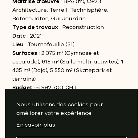
Maîtrise d’œuvre
: BPA (m), C+2B
Architecture, Terrell, Technisphère,
Bateco, Idtec, Gui Jourdan
Type de travaux
: Reconstruction
Date
: 2021
Lieu
: Tournefeuille (31)
Surfaces
: 2 375 m² (Gymnase et
escalade), 615 m² (Salle multi-activités), 1
435 m² (Dojo), 5 550 m² (Skatepark et
terrains)
Budget
: 6 992 700 €HT
Statut
: Concours
Nous utilisons des cookies pour
Image
: BPA
améliorer votre expérience.
NIVEAU E3C1
En savoir plus
La réflexion sur le nouveau complexe